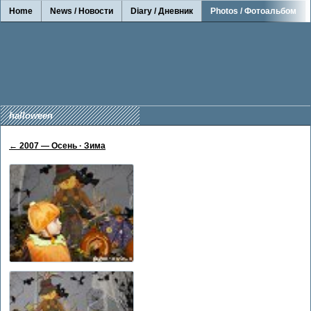
Home
News / Новости
Diary / Дневник
Photos / Фотоальбом
halloween
← 2007 — Осень · Зима