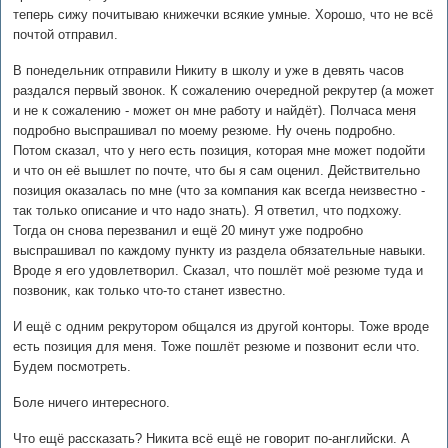
теперь сижу почитываю книжечки всякие умные. Хорошо, что не всё
почтой отправил.
В понедельник отправили Никиту в школу и уже в девять часов
раздался первый звонок. К сожалению очередной рекрутер (а может
и не к сожалению - может он мне работу и найдёт). Полчаса меня
подробно выспрашивал по моему резюме. Ну очень подробно.
Потом сказал, что у него есть позиция, которая мне может подойти
и что он её вышлет по почте, что бы я сам оценил. Действительно
позиция оказалась по мне (что за компания как всегда неизвестно -
так только описание и что надо знать). Я ответил, что подхожу.
Тогда он снова перезванил и ещё 20 минут уже подробно
выспрашивал по каждому пункту из раздела обязательные навыки.
Вроде я его удовлетворил. Сказал, что пошлёт моё резюме туда и
позвоник, как только что-то станет известно.
И ещё с одним рекрутором общался из другой конторы. Тоже вроде
есть позиция для меня. Тоже пошлёт резюме и позвонит если что.
Будем посмотреть.
Боле ничего интересного.
Что ещё рассказать? Никита всё ещё не говорит по-английски. А